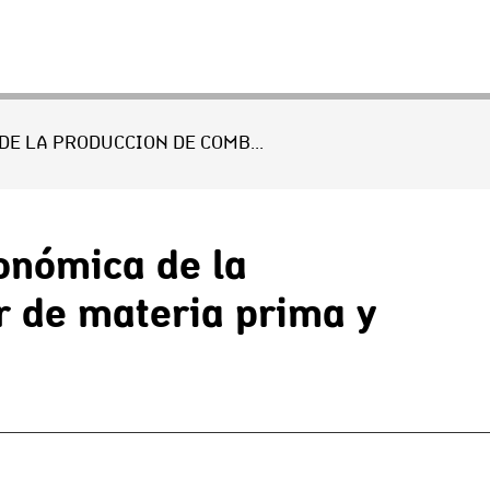
BIOREFINERÍAS EN URUGUAY: EVALUACIÓN TECNO-ECONÓMICA DE LA PRODUCCIÓN DE COMBUSTIBLES Y QUÍMICOS A PARTIR DE MATERIA PRIMA Y RESIDUOS NACIONALES
onómica de la
r de materia prima y