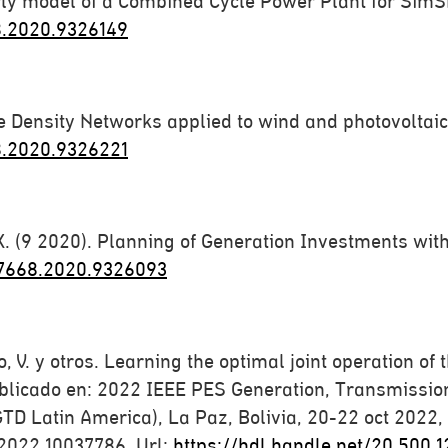
rly model of a Combined Cycle Power Plant for SimSE
8.2020.9326149
ure Density Networks applied to wind and photovoltai
8.2020.9326221
 X. (9 2020). Planning of Generation Investments wit
47668.2020.9326093
, V. y otros. Learning the optimal joint operation of
blicado en: 2022 IEEE PES Generation, Transmission
TD Latin America), La Paz, Bolivia, 20-22 oct 2022, 
2022.10037786. Url:
https://hdl.handle.net/20.500