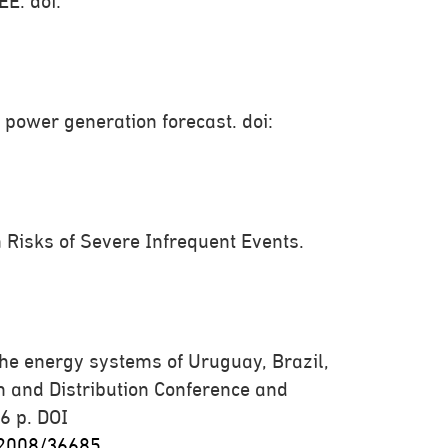
E. doi:
c power generation forecast. doi:
h Risks of Severe Infrequent Events.
 the energy systems of Uruguay, Brazil,
 and Distribution Conference and
6 p. DOI
.12008/36685