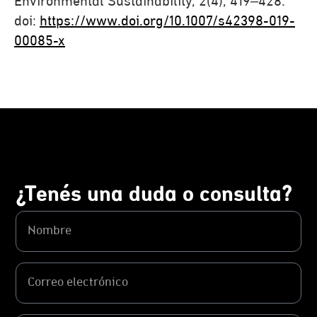
Environmental Sustainability, 2(4), 419–428.
doi:
https://www.doi.org/10.1007/s42398-019-
00085-x
¿Tenés una duda o consulta?