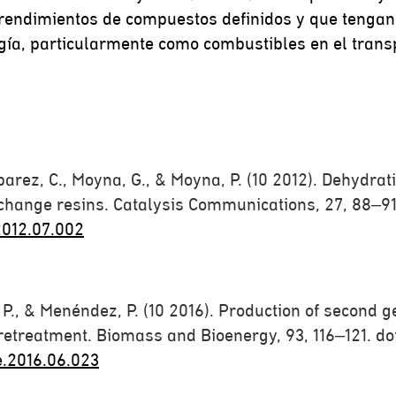
rendimientos de compuestos definidos y que tengan 
ergía, particularmente como combustibles en el tran
abarez, C., Moyna, G., & Moyna, P. (10 2012). Dehydr
exchange resins. Catalysis Communications, 27, 88–91.
2012.07.002
a, P., & Menéndez, P. (10 2016). Production of second
retreatment. Biomass and Bioenergy, 93, 116–121. doi
e.2016.06.023